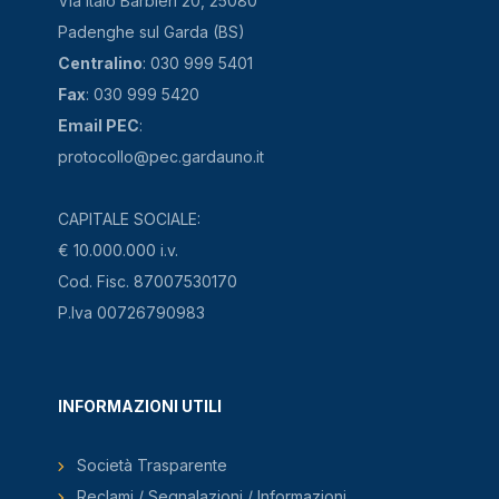
Via Italo Barbieri 20, 25080
Padenghe sul Garda (BS)
Centralino
: 030 999 5401
Fax
: 030 999 5420
Email PEC
:
protocollo@pec.gardauno.it
CAPITALE SOCIALE:
€ 10.000.000 i.v.
Cod. Fisc. 87007530170
P.Iva 00726790983
INFORMAZIONI UTILI
Società Trasparente
Reclami / Segnalazioni / Informazioni