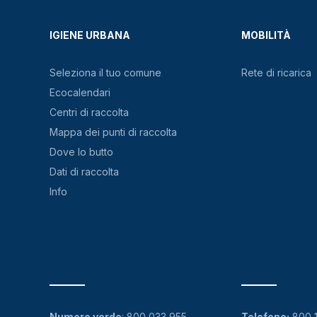
IGIENE URBANA
MOBILITÀ
Seleziona il tuo comune
Rete di ricarica
Ecocalendari
Centri di raccolta
Mappa dei punti di raccolta
Dove lo butto
Dati di raccolta
Info
Numero verde
:
800 033 955
Telefono:
800 