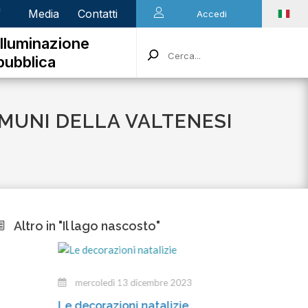
n
Media
Contatti
Accedi
Illuminazione
pubblica
OMUNI DELLA VALTENESI
Altro in "Il lago nascosto"
mercoledì 13 dicembre 2023
mart
Le decorazioni natalizie
Gli inc