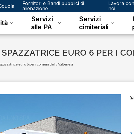
Fornitori e Bandi pubblici di
Lavora co
Scuola
alienazione
noi
Servizi
Servizi
ità
alle PA
cimiteriali
 SPAZZATRICE EURO 6 PER I C
spazzatrice euro 6 per i comuni della Valtenesi
venerdì 15 dicembre 2023
Junker e il riconoscimento fotografico