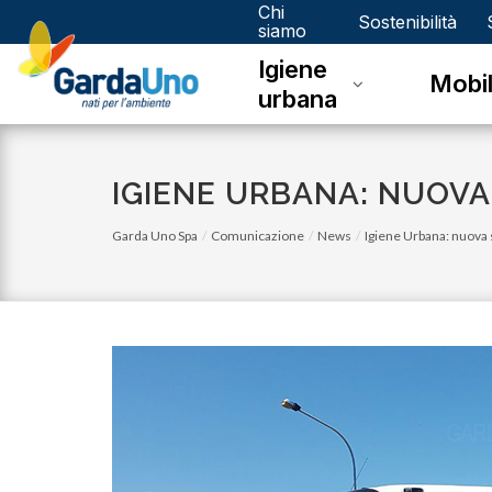
Chi
Gardauno
Sostenibilità
siamo
Igiene
Spa
Mobil
urbana
IGIENE URBANA: NUOVA
Garda Uno Spa
Comunicazione
News
Igiene Urbana: nuova 
venerdì 03 novembre 2023
Eco Calendario 2023 Dello - Novembre