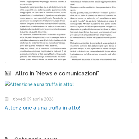
Altro in "News e comunicazioni"
ovedì 09 aprile 2026
me
zione a una truffa in atto!
Centr
nuov