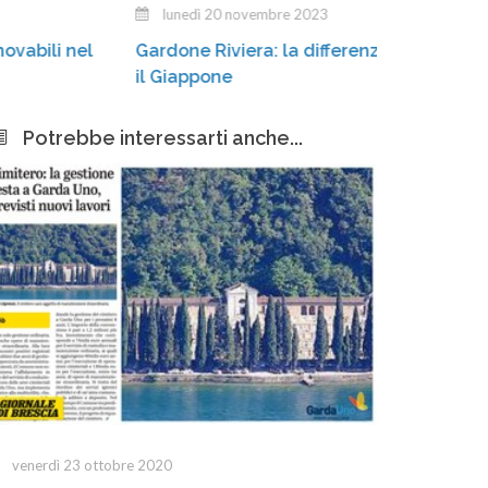
lunedì 20 novembre 2023
Stiamo a
ardone Riviera: la differenziata «conquista»
cassonet
l Giappone
Potrebbe interessarti anche...
venerdì 23 ottobre 2020