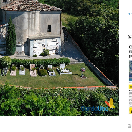
lunedì 15 gennaio 2024
to
Video: Comunità Energetiche Rinnovabili nel
G
2024 sul Lago di Garda
i