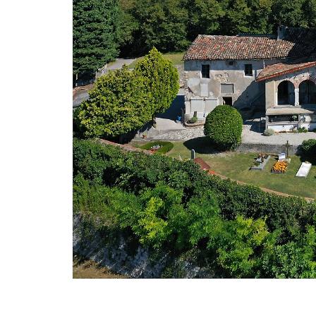
lunedì 03 luglio 2023
comunità
A Salò la quota di differenziata ha raggiun
una media del 77%