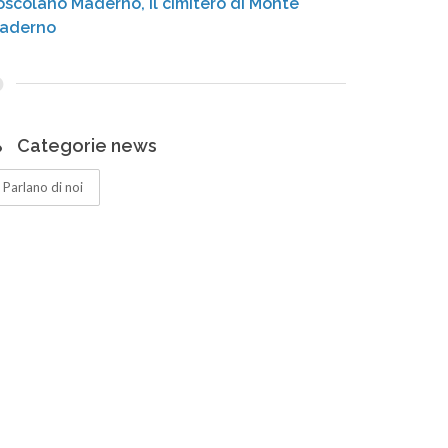
oscolano Maderno, il cimitero di Monte
aderno
Categorie news
Parlano di noi