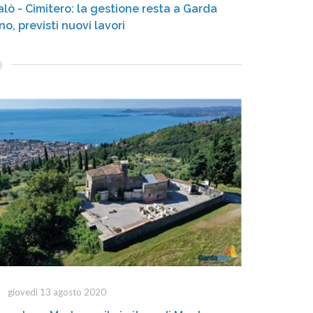
alò - Cimitero: la gestione resta a Garda
no, previsti nuovi lavori
giovedì 13 agosto 2020