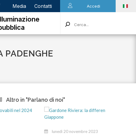
n
Media
Contatti
Accedi
Illuminazione
pubblica
A PADENGHE
Altro in "Parlano di noi"
m
lunedì 20 novembre 2023
Sti