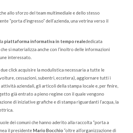
he allo sforzo del team multimediale e dello stesso
lente “porta d’ingresso” dell’azienda, una vetrina verso il
 la
piattaforma informativa in tempo reale
dedicata
, che si materializza anche con l’inoltro delle informazioni
mune interessato.
ue click acquisire la modulistica necessaria a tutte le
 volture, cessazioni, subentri, eccetera), aggiornare tutti i
ttività aziendali, gli articoli della stampa locale e, per finire,
getto già entrato a pieno regime con il quale vengono
azione di iniziative grafiche e di stampa riguardanti l’acqua, la
ettrica.
cuole dei comuni che hanno aderito alla raccolta “porta a
nea il presidente
Mario Bocchio
“oltre all’organizzazione di