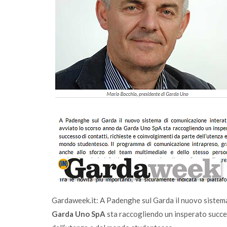
 di comunità
A Salò la quota di differenziata ha rag
una media del 77%
Gardaweek.it: A Padenghe sul Garda il nuovo sistema
Garda Uno SpA
sta raccogliendo un insperato succes