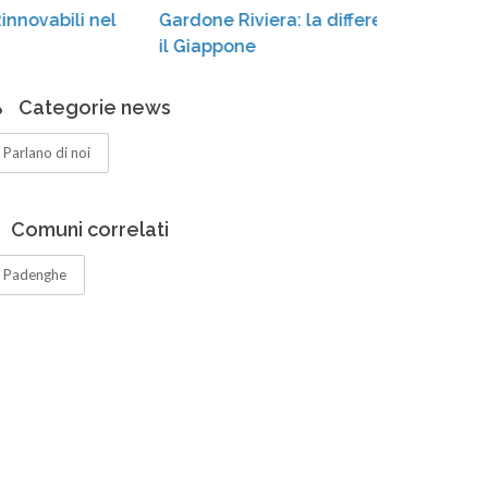
Gardone Riviera: la differenziata «conquista»
cas
il Giappone
Categorie news
Parlano di noi
Comuni correlati
Padenghe