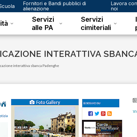
Fornitori e Bandi pubblici di
Lavora co
Scuola
alienazione
noi
Servizi
Servizi
ità
alle PA
cimiteriali
ICAZIONE INTERATTIVA SBANC
cazione interattiva sbanca Padenghe
lunedì 15 gennaio 2024