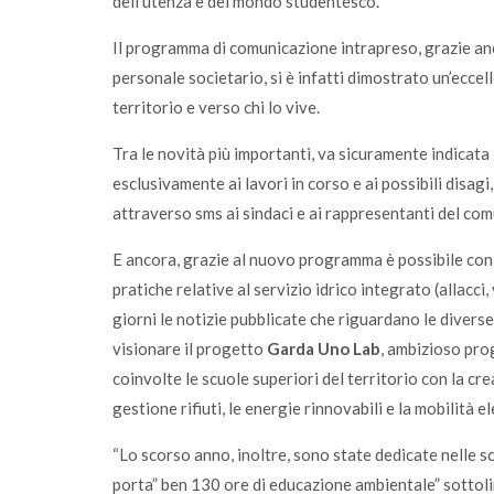
dell’utenza e del mondo studentesco.
Il programma di comunicazione intrapreso, grazie anc
personale societario, si è infatti dimostrato un’eccel
territorio e verso chi lo vive.
Tra le novità più importanti, va sicuramente indicata
esclusivamente ai lavori in corso e ai possibili disagi
attraverso sms ai sindaci e ai rappresentanti del co
E ancora, grazie al nuovo programma è possibile con d
pratiche relative al servizio idrico integrato (allacci,
giorni le notizie pubblicate che riguardano le diverse a
visionare il progetto
Garda Uno Lab
, ambizioso pro
coinvolte le scuole superiori del territorio con la cre
gestione rifiuti, le energie rinnovabili e la mobilità el
“Lo scorso anno, inoltre, sono state dedicate nelle s
porta” ben 130 ore di educazione ambientale” sottoli