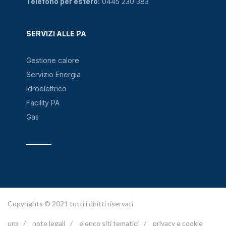
Telefono per estero:
0445 230 383
SERVIZI ALLE PA
Gestione calore
Servizio Energia
Idroelettrico
Facility PA
Gas
Copyrights © 2021 tutti i diritti riservati
urp
/
note legali
/
elenco siti tematici
/
privacy e cookie