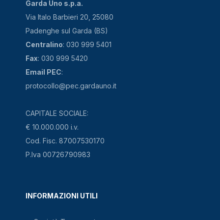
Garda Uno s.p.a.
Via Italo Barbieri 20, 25080
Padenghe sul Garda (BS)
Centralino
: 030 999 5401
Fax
: 030 999 5420
Email PEC
:
protocollo@pec.gardauno.it
CAPITALE SOCIALE:
€ 10.000.000 i.v.
Cod. Fisc. 87007530170
P.Iva 00726790983
INFORMAZIONI UTILI