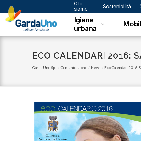
Chi
Gardauno
Sostenibilità
siamo
Igiene
Spa
Mobil
urbana
ECO CALENDARI 2016: 
Garda Uno Spa
Comunicazione
News
Eco Calendari 2016: Sa
venerdì 03 novembre 2023
Eco Calendario 2023 Dello - Novembre