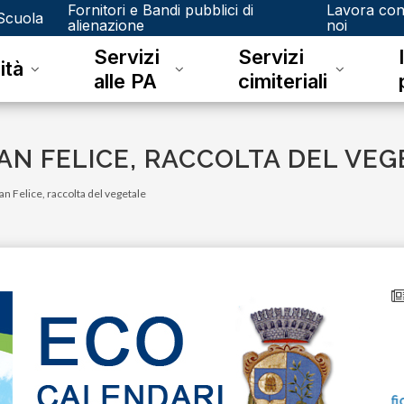
Fornitori e Bandi pubblici di
Lavora co
Scuola
alienazione
noi
Servizi
Servizi
ità
alle PA
cimiteriali
SAN FELICE, RACCOLTA DEL VE
n Felice, raccolta del vegetale
venerdì 15 dicembre 2023
Junker e il riconoscimento fotografico