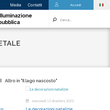
n
Media
Contatti
Accedi
Illuminazione
pubblica
GETALE
Altro in "Il lago nascosto"
mercoledì 13 dicembre 2023
mart
Le decorazioni natalizie
Gli in