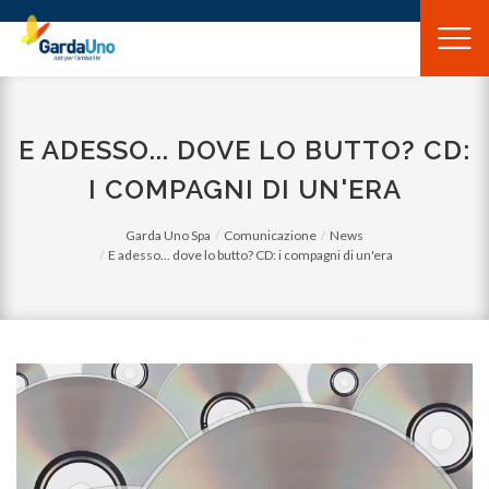
Gardauno
Spa
E ADESSO... DOVE LO BUTTO? CD:
I COMPAGNI DI UN'ERA
Garda Uno Spa
Comunicazione
News
E adesso... dove lo butto? CD: i compagni di un'era