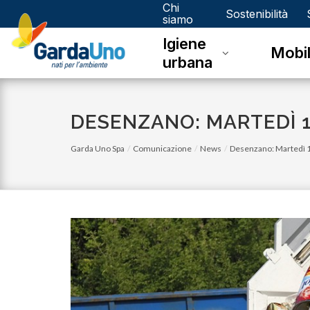
Chi
Gardauno
Sostenibilità
siamo
Igiene
Spa
Mobil
urbana
DESENZANO: MARTEDÌ 1
Garda Uno Spa
Comunicazione
News
Desenzano: Martedì 1
lunedì 05 gennaio 2026