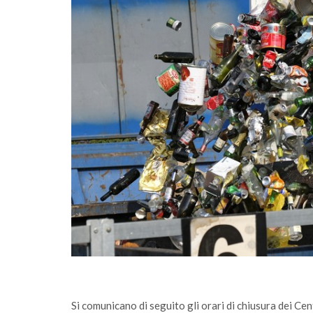
rimento
Sono online gli ecocalendari 2026: scaricali
agese
fai la differenza, ogni giorno
Si comunicano di seguito gli orari di chiusura dei Ce