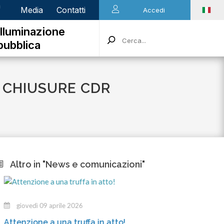
n
Media
Contatti
Accedi
Illuminazione
pubblica
 CHIUSURE CDR
Altro in "News e comunicazioni"
giovedì 09 aprile 2026
mercole
ttenzione a una truffa in atto!