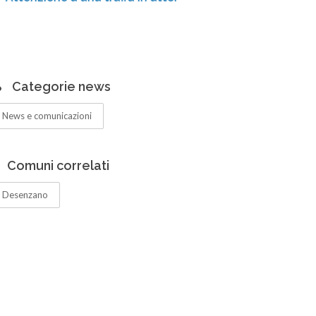
Centro di
ampliati 
Categorie news
News e comunicazioni
Comuni correlati
Desenzano