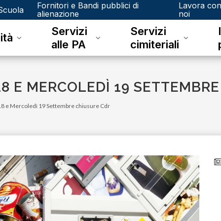
Fornitori e Bandi pubblici di
Lavora co
Scuola
alienazione
noi
Servizi
Servizi
ità
alle PA
cimiteriali
8 E MERCOLEDÌ 19 SETTEMBRE
8 e Mercoledì 19 Settembre chiusure Cdr
lunedì 08 giugno 2026
A