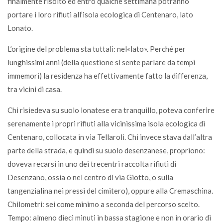
finalmente risolto ed entro qualche settimana potranno
portare i loro rifiuti all’isola ecologica di Centenaro, lato
Lonato.
L’origine del problema sta tuttalì: nel«lato». Perché per
lunghissimi anni (della questione si sente parlare da tempi
immemori) la residenza ha effettivamente fatto la differenza,
tra vicini di casa.
Chi risiedeva su suolo lonatese era tranquillo, poteva conferire
serenamente i propri rifiuti alla vicinissima isola ecologica di
Centenaro, collocata in via Tellaroli. Chi invece stava dall’altra
parte della strada, e quindi su suolo desenzanese, propriono:
doveva recarsi in uno dei trecentri raccolta rifiuti di
Desenzano, ossia o nel centro di via Giotto, o sulla
tangenzialina nei pressi del cimitero), oppure alla Cremaschina.
Chilometri: sei come minimo a seconda del percorso scelto.
Tempo: almeno dieci minuti in bassa stagione e non in orario di