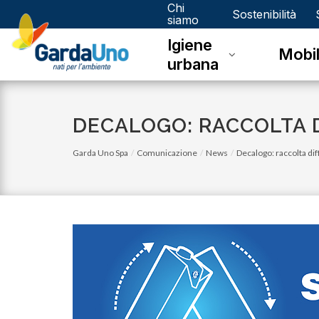
Chi
Gardauno
Sostenibilità
siamo
Igiene
Spa
Mobil
urbana
DECALOGO: RACCOLTA D
Garda Uno Spa
Comunicazione
News
Decalogo: raccolta dif
venerdì 03 novembre 2023
Eco Calendario 2023 Dello - Nov