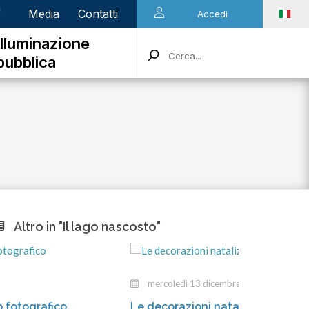
n
Media
Contatti
Accedi
Illuminazione
pubblica
Altro in "Il lago nascosto"
mercoledì 13 dicembre 2023
Le decorazioni natalizie