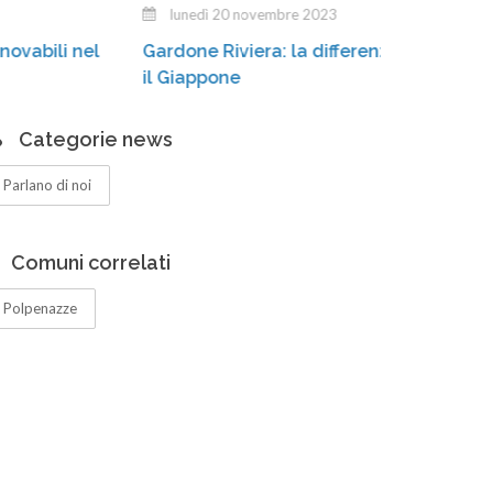
lunedì 20 novembre 2023
Stia
Gardone Riviera: la differenziata «conquista»
cass
il Giappone
Categorie news
Parlano di noi
Comuni correlati
Polpenazze