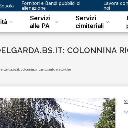
Fornitori e Bandi pubblici di
Lavora co
Scuola
alienazione
noi
Servizi
Servizi
ità
alle PA
cimiteriali
LGARDA.BS.IT: COLONNINA RI
arda.bs.it: colonnina ricarica auto elettriche