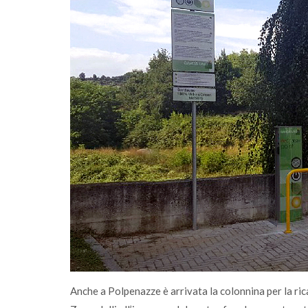
lunedì 03 luglio 2023
 di comunità
A Salò la quota di differenziata ha rag
una media del 77%
Anche a Polpenazze è arrivata la colonnina per la ric