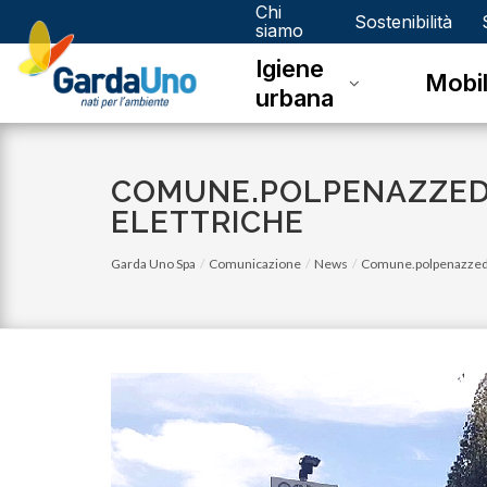
Chi
Gardauno
Sostenibilità
siamo
Igiene
Spa
Mobil
urbana
COMUNE.POLPENAZZEDE
ELETTRICHE
Garda Uno Spa
Comunicazione
News
Comune.polpenazzedelg