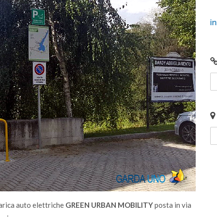
lunedì 15 gennaio 2024
giunto
Video: Comunità Energetiche Rinnovabili nel
2024 sul Lago di Garda
arica auto elettriche
GREEN URBAN MOBILITY
posta in via