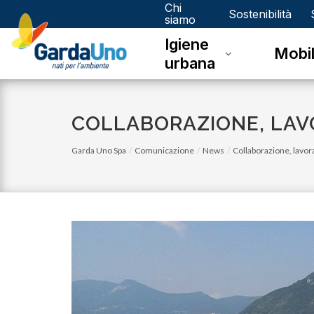
Chi
Gardauno
Sostenibilità
siamo
Igiene
Spa
Mobil
urbana
COLLABORAZIONE, LAV
Garda Uno Spa
Comunicazione
News
Collaborazione, lavor
venerdì 03 novembre 2023
Eco Calendario 2023 Dello - Novembre