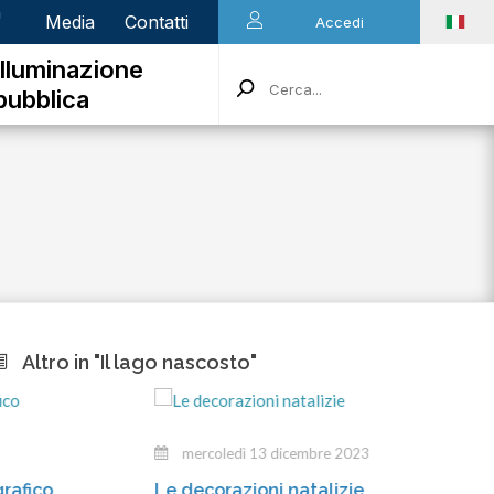
n
Media
Contatti
Accedi
Illuminazione
pubblica
Altro in "Il lago nascosto"
mercoledì 13 dicembre 2023
marted
Le decorazioni natalizie
Gli incar