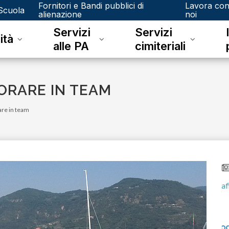
Fornitori e Bandi pubblici di
Lavora co
Scuola
alienazione
noi
Servizi
Servizi
ità
alle PA
cimiteriali
ORARE IN TEAM
are in team
venerdì 15 dicembre 2023
Junker e il riconoscimento fotografico