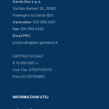
Garda Uno s.p.a.
Via Italo Barbieri 20, 25080
Padenghe sul Garda (BS)
Centralino
: 030 999 5401
Fax
: 030 999 5420
Email PEC
:
protocollo@pec.gardauno.it
CAPITALE SOCIALE:
€ 10.000.000 i.v.
Cod. Fisc. 87007530170
P.Iva 00726790983
INFORMAZIONI UTILI