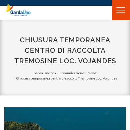
Gardauno
Spa
CHIUSURA TEMPORANEA
CENTRO DI RACCOLTA
TREMOSINE LOC. VOJANDES
Garda Uno Spa
Comunicazione
News
Chiusura temporanea centro di raccolta Tremosine Loc. Vojandes