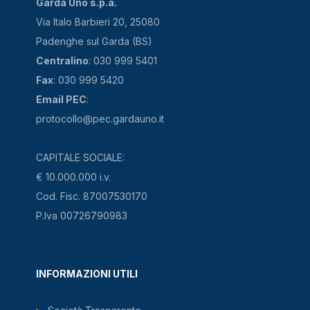
Garda Uno s.p.a.
Via Italo Barbieri 20, 25080
Padenghe sul Garda (BS)
Centralino
: 030 999 5401
Fax
: 030 999 5420
Email PEC
:
protocollo@pec.gardauno.it
CAPITALE SOCIALE:
€ 10.000.000 i.v.
Cod. Fisc. 87007530170
P.Iva 00726790983
INFORMAZIONI UTILI