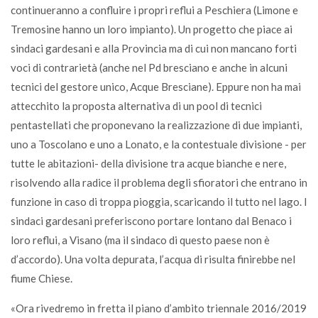
continueranno a confluire i propri reflui a Peschiera (Limone e
Tremosine hanno un loro impianto). Un progetto che piace ai
sindaci gardesani e alla Provincia ma di cui non mancano forti
voci di contrarietà (anche nel Pd bresciano e anche in alcuni
tecnici del gestore unico, Acque Bresciane). Eppure non ha mai
attecchito la proposta alternativa di un pool di tecnici
pentastellati che proponevano la realizzazione di due impianti,
uno a Toscolano e uno a Lonato, e la contestuale divisione - per
tutte le abitazioni- della divisione tra acque bianche e nere,
risolvendo alla radice il problema degli sfioratori che entrano in
funzione in caso di troppa pioggia, scaricando il tutto nel lago. I
sindaci gardesani preferiscono portare lontano dal Benaco i
loro reflui, a Visano (ma il sindaco di questo paese non è
d’accordo). Una volta depurata, l’acqua di risulta finirebbe nel
fiume Chiese.
«Ora rivedremo in fretta il piano d’ambito triennale 2016/2019