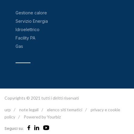
Gestione calore
Servizio Energia
Idroelettrico
Facility PA
Gas
Copyrights © 2021 tutti i diritti riservati
urp
/
note legali
/
elenco siti tematici
/
privacy e cookie
policy
/
Powered by Yourbiz
Seguici su: