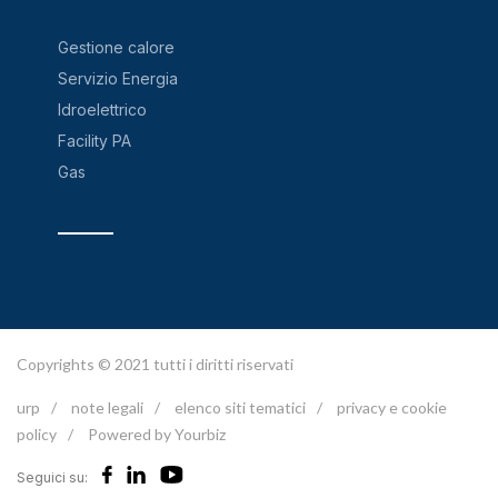
Gestione calore
Servizio Energia
Idroelettrico
Facility PA
Gas
Copyrights © 2021 tutti i diritti riservati
urp
/
note legali
/
elenco siti tematici
/
privacy e cookie
policy
/
Powered by Yourbiz
Seguici su: