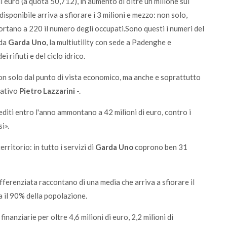
 di euro (a quota 50,712), in aumento di oltre un milione sul
à disponibile arriva a sfiorare i 3 milioni e mezzo: non solo,
ortano a 220 il numero degli occupati.Sono questi i numeri del
 da
Garda Uno
, la multiutility con sede a Padenghe e
 rifiuti e del ciclo idrico.
non solo dal punto di vista economico, ma anche e soprattutto
rativo
Pietro Lazzarini
-.
rediti entro l'anno ammontano a 42 milioni di euro, contro i
i».
rritorio: in tutto i servizi di
Garda Uno
coprono ben 31
 differenziata raccontano di una media che arriva a sfiorare il
a il 90% della popolazione.
inanziarie per oltre 4,6 milioni di euro, 2,2 milioni di