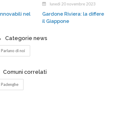
lunedì 20 novembre 2023
Stia
Gardone Riviera: la differenziata «conquista»
cass
il Giappone
Categorie news
Parlano di noi
Comuni correlati
Padenghe