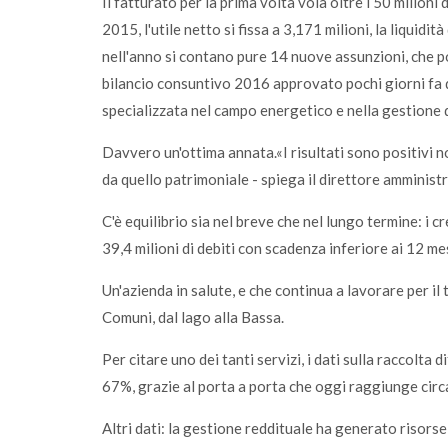
Il fatturato per la prima volta vola oltre i 50 milioni
2015, l'utile netto si fissa a 3,171 milioni, la liquidit
nell'anno si contano pure 14 nuove assunzioni, che p
bilancio consuntivo 2016 approvato pochi giorni fa
specializzata nel campo energetico e nella gestione dei
Davvero un'ottima annata.«I risultati sono positivi 
da quello patrimoniale - spiega il direttore amminist
C'è equilibrio sia nel breve che nel lungo termine: i c
39,4 milioni di debiti con scadenza inferiore ai 12 mes
Un'azienda in salute, e che continua a lavorare per il te
Comuni, dal lago alla Bassa.
Per citare uno dei tanti servizi, i dati sulla raccolta
67%, grazie al porta a porta che oggi raggiunge circ
Altri dati: la gestione reddituale ha generato risorse f