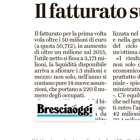
lunedì 03 luglio 2023
 di comunità
A Salò la quota di differenziata ha rag
una media del 77%