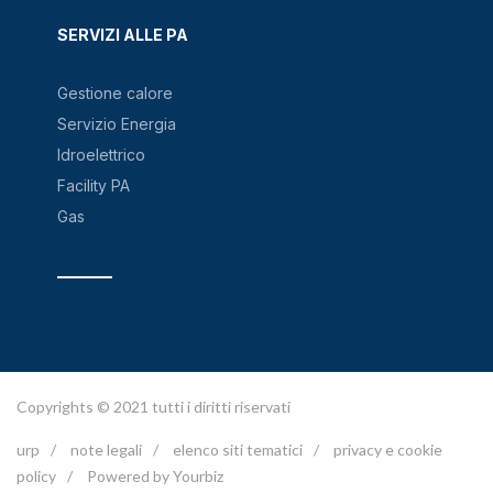
SERVIZI ALLE PA
Gestione calore
Servizio Energia
Idroelettrico
Facility PA
Gas
Copyrights © 2021 tutti i diritti riservati
urp
/
note legali
/
elenco siti tematici
/
privacy e cookie
policy
/
Powered by Yourbiz