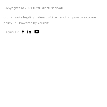
Copyrights © 2021 tutti i diritti riservati
urp
/
note legali
/
elenco siti tematici
/
privacy e cookie
policy
/
Powered by Yourbiz
Seguici su: