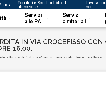
Fornitori e Bandi pubblici di
Lavora co
Scuola
alienazione
noi
Servizi
Servizi
ità
alle PA
cimiteriali
ERDITA IN VIA CROCEFISSO CO
RE 16.00.
azione di una perdita in via Crocefisso con chiusura strada dalle ore 13.00 alle ore 16