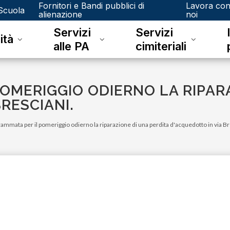
Fornitori e Bandi pubblici di
Lavora co
Scuola
alienazione
noi
Servizi
Servizi
ità
alle PA
cimiteriali
OMERIGGIO ODIERNO LA RIPARA
RESCIANI.
ammata per il pomeriggio odierno la riparazione di una perdita d'acquedotto in via Br