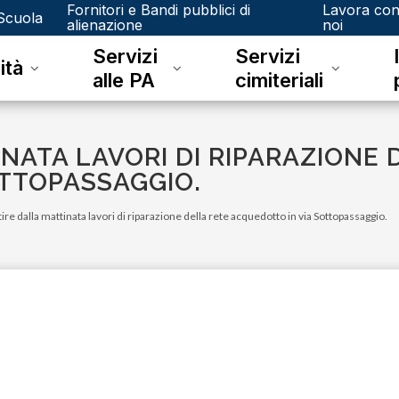
Fornitori e Bandi pubblici di
Lavora co
Scuola
alienazione
noi
Servizi
Servizi
ità
alle PA
cimiteriali
INATA LAVORI DI RIPARAZIONE 
OTTOPASSAGGIO.
tire dalla mattinata lavori di riparazione della rete acquedotto in via Sottopassaggio.