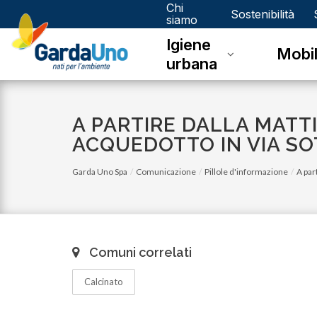
Chi
Gardauno
Sostenibilità
siamo
Igiene
Spa
Mobil
urbana
A PARTIRE DALLA MATT
ACQUEDOTTO IN VIA S
Garda Uno Spa
Comunicazione
Pillole d'informazione
A par
Comuni correlati
Calcinato