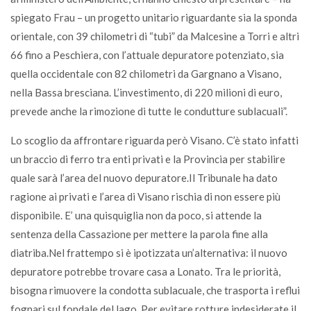
spiegato Frau – un progetto unitario riguardante sia la sponda
orientale, con 39 chilometri di “tubi” da Malcesine a Torri e altri
66 fino a Peschiera, con l’attuale depuratore potenziato, sia
quella occidentale con 82 chilometri da Gargnano a Visano,
nella Bassa bresciana. L’investimento, di 220 milioni di euro,
prevede anche la rimozione di tutte le condutture sublacuali”.
Lo scoglio da affrontare riguarda però Visano. C’è stato infatti
un braccio di ferro tra enti privati e la Provincia per stabilire
quale sarà l’area del nuovo depuratore.Il Tribunale ha dato
ragione ai privati e l’area di Visano rischia di non essere più
disponibile. E’ una quisquiglia non da poco, si attende la
sentenza della Cassazione per mettere la parola fine alla
diatriba.Nel frattempo si è ipotizzata un’alternativa: il nuovo
depuratore potrebbe trovare casa a Lonato. Tra le priorità,
bisogna rimuovere la condotta sublacuale, che trasporta i reflui
fognari sul fondale del lago. Per evitare rotture indesiderate il