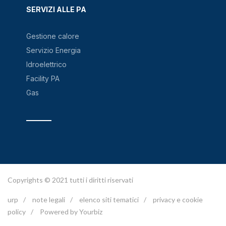
SERVIZI ALLE PA
Gestione calore
Servizio Energia
Idroelettrico
Facility PA
Gas
Copyrights © 2021 tutti i diritti riservati
urp
/
note legali
/
elenco siti tematici
/
privacy e cookie
policy
/
Powered by Yourbiz