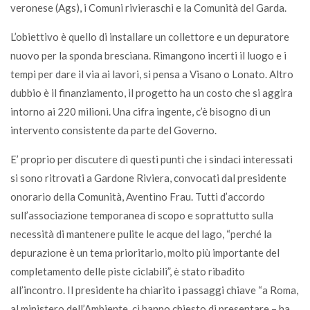
veronese (Ags), i Comuni rivieraschi e la Comunità del Garda.
L’obiettivo è quello di installare un collettore e un depuratore
nuovo per la sponda bresciana. Rimangono incerti il luogo e i
tempi per dare il via ai lavori, si pensa a Visano o Lonato. Altro
dubbio è il finanziamento, il progetto ha un costo che si aggira
intorno ai 220 milioni. Una cifra ingente, c’è bisogno di un
intervento consistente da parte del Governo.
E’ proprio per discutere di questi punti che i sindaci interessati
si sono ritrovati a Gardone Riviera, convocati dal presidente
onorario della Comunità, Aventino Frau. Tutti d’accordo
sull’associazione temporanea di scopo e soprattutto sulla
necessità di mantenere pulite le acque del lago, “perché la
depurazione è un tema prioritario, molto più importante del
completamento delle piste ciclabili”, è stato ribadito
all’incontro. Il presidente ha chiarito i passaggi chiave “a Roma,
al ministero dell’Ambiente, ci hanno chiesto di presentare – ha