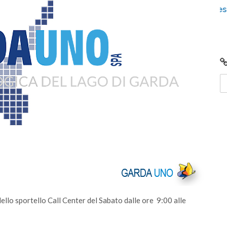
026: scaricali e
Centro di Raccolta di Desenzano - vi
chiusura per lavori
dello sportello Call Center del Sabato dalle ore 9:00 alle