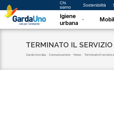
Chi
Gardauno
Sostenibilità
siamo
Igiene
Spa
Mobil
urbana
TERMINATO IL SERVIZIO
Garda Uno Spa
Comunicazione
News
Terminato il servizio e
lunedì 05 gennaio 2026