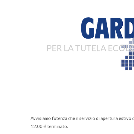
nnaio il conferimento
Sono online gli ecocalendari 2
ccolta di Calvagese
fai la differenza, ogni giorno
Avvisiamo l’utenza che il servizio di apertura estivo 
12:00 e’ terminato.