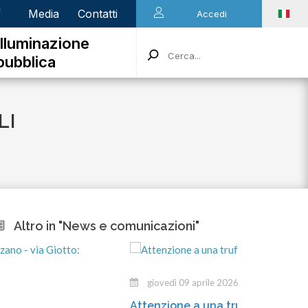
n
Media
Contatti
Accedi
Illuminazione
pubblica
LI
Altro in "News e comunicazioni"
giovedì 09 aprile 2026
Attenzione a una truffa in atto!