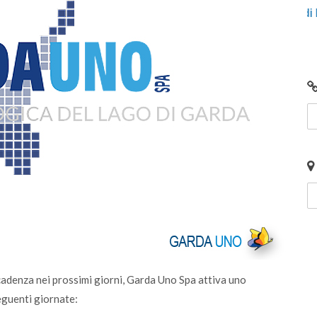
 2026: scaricali e
Centro di Raccolta di Desenzano - v
chiusura per lavori
scadenza nei prossimi giorni, Garda Uno Spa attiva uno
eguenti giornate: