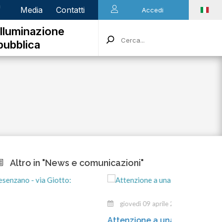
n
Media
Contatti
Accedi
Illuminazione
pubblica
Altro in "News e comunicazioni"
giovedì 09 aprile 2026
Attenzione a una truffa in atto!