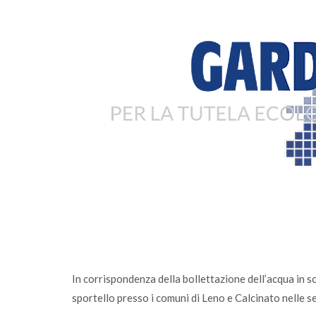
ennaio il conferimento
Sono online gli ecocalendari
accolta di Calvagese
fai la differenza, ogni giorno
In corrispondenza della bollettazione dell’acqua in 
sportello presso i comuni di Leno e Calcinato nelle s