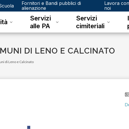
Fornitori e Bandi pubblici di
Lavora co
Scuola
alienazione
noi
Servizi
Servizi
ità
alle PA
cimiteriali
OMUNI DI LENO E CALCINATO
uni di Leno e Calcinato
lunedì 08 giugno 2026