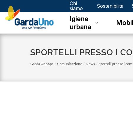
Chi
Gardauno
Sostenibilità
siamo
Igiene
Spa
Mobil
urbana
SPORTELLI PRESSO I C
Garda Uno Spa
Comunicazione
News
Sportelli presso i com
26
lunedì 05 gennaio 2026