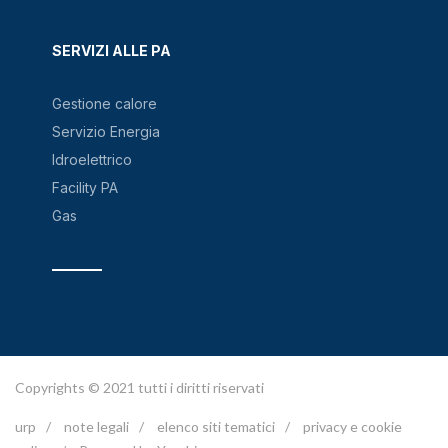
SERVIZI ALLE PA
Gestione calore
Servizio Energia
Idroelettrico
Facility PA
Gas
Copyrights © 2021 tutti i diritti riservati
urp
/
note legali
/
elenco siti tematici
/
privacy e cookie