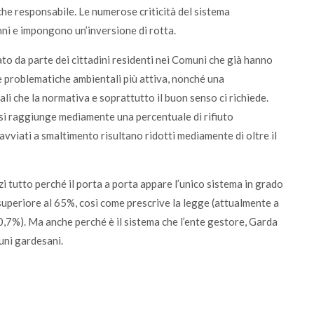
 che responsabile. Le numerose criticità del sistema
anni e impongono un’inversione di rotta.
to da parte dei cittadini residenti nei Comuni che già hanno
 problematiche ambientali più attiva, nonché una
li che la normativa e soprattutto il buon senso ci richiede.
 si raggiunge mediamente una percentuale di rifiuto
 avviati a smaltimento risultano ridotti mediamente di oltre il
zi tutto perché il porta a porta appare l’unico sistema in grado
 superiore al 65%, così come prescrive la legge (attualmente a
 30,7%). Ma anche perché è il sistema che l’ente gestore, Garda
uni gardesani.