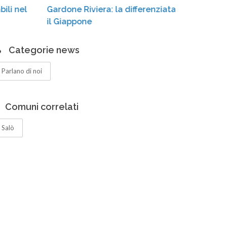
ardone Riviera: la differenziata «conquista»
cassonet
l Giappone
Categorie news
Parlano di noi
Comuni correlati
Salò