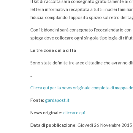
Il kit di raccolta sarà consegnato gratuitamente ai ci
lettera informativa recapitata a tutti i nuclei familia
fiducia, compilando l’apposito spazio sul retro del ta
Con i bidoncini sarà consegnato l’ecocalendario con l
spiega dove collocare ogni singola tipologia di rifiut
Le tre zone della città
Sono state definite tre aree cittadine che avranno dif
..
Clicca qui per la news originale completa di mappa de
Fonte:
gardapost.it
News originale:
cliccare qui
Data di pubblicazione:
Giovedi 26 Novembre 2015