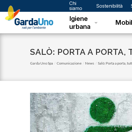
Chi
Gardauno
Sostenibilità
siamo
Igiene
Spa
Mobil
urbana
SALÒ: PORTA A PORTA,
Garda Uno Spa
Comunicazione
News
Salò: Porta a porta, tu
lunedì 03 luglio 2023