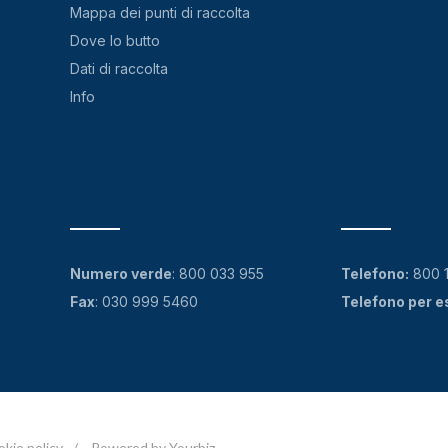
Mappa dei punti di raccolta
Dove lo butto
Dati di raccolta
Info
Numero verde
:
800 033 955
Telefono:
800 
Fax
: 030 999 5460
Telefono per e
okie policy
/
Powered by Yourbiz