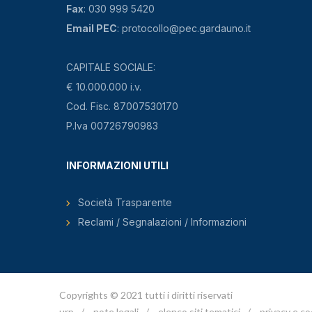
Fax
: 030 999 5420
Email PEC
: protocollo@pec.gardauno.it
CAPITALE SOCIALE:
€ 10.000.000 i.v.
Cod. Fisc. 87007530170
P.Iva 00726790983
INFORMAZIONI UTILI
Società Trasparente
Reclami / Segnalazioni / Informazioni
Copyrights © 2021 tutti i diritti riservati
urp
/
note legali
/
elenco siti tematici
/
privacy e co