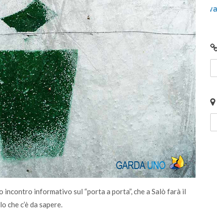
to
Video: Comunità Energetiche Rinnovabili nel
G
2024 sul Lago di Garda
i
o incontro informativo sul “porta a porta”, che a Salò farà il
o che c’è da sapere.