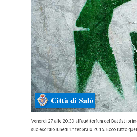
comunità
A Salò la quota di differenziata ha raggiun
una media del 77%
Venerdì 27 alle 20.30 all’auditorium del Battisti prim
suo esordio lunedì 1° febbraio 2016. Ecco tutto quell