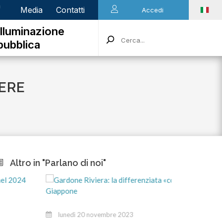
n
Media
Contatti
Accedi
Illuminazione
pubblica
PERE
Altro in "Parlano di noi"
marted
lunedì 20 novembre 2023
Stiamo a