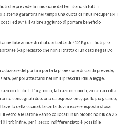
fiuti che prevede la rimozione dal territorio di tutti i
to sistema garantirà nel tempo una quota di rifiuti recuperabili
sti, ed avrà il valore aggiunto di portare beneficio
nellate annue di rifiuti. Si tratta di 712 Kg di rifiuti pro
abitante (va precisato che non si tratta di un dato negativo,
troduzione del porta a porta la proiezione di Garda prevede,
ata, per poi attestarsi nei limiti prescritti dalla legge.
azioni di rifiuti. L’organico, la frazione umida, viene raccolta
erranno consegnati due: uno da esposizione, quello più grande,
l lavello della cucina); la carta dovrà essere esposta sfusa,
 il vetro e le lattine vanno collocati in un bidoncino blu da 25
0 litri; infine, per il secco indifferenziato è possibile