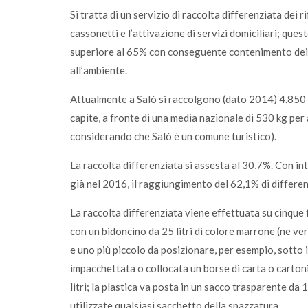
Si tratta di un servizio di raccolta differenziata dei ri
cassonetti e l’attivazione di servizi domiciliari; ques
superiore al 65% con conseguente contenimento dei co
all’ambiente.
Attualmente a Salò si raccolgono (dato 2014) 4.850 ton
capite, a fronte di una media nazionale di 530 kg per 
considerando che Salò è un comune turistico).
La raccolta differenziata si assesta al 30,7%. Con in
già nel 2016, il raggiungimento del 62,1% di differenzi
La raccolta differenziata viene effettuata su cinque fr
con un bidoncino da 25 litri di colore marrone (ne v
e uno più piccolo da posizionare, per esempio, sotto i
impacchettata o collocata un borse di carta o cartoni;
litri; la plastica va posta in un sacco trasparente da 11
utilizzate qualsiasi sacchetto della spazzatura.