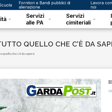
Fornitori e Bandi pubblici di
Lavora co
Scuola
alienazione
noi
Servizi
Servizi
ità
alle PA
cimiteriali
 TUTTO QUELLO CHE C’È DA SA
tto quello che c’è da sapere
lunedì 15 gennaio 2024