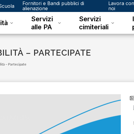
Fornitori e Bandi pubblici di
Lavora co
Scuola
alienazione
noi
Servizi
Servizi
ità
alle PA
cimiteriali
ILITÀ – PARTECIPATE
lità – Partecipate
lunedì 08 giugno 2026
A