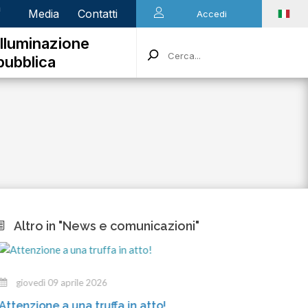
n
Media
Contatti
Accedi
Illuminazione
pubblica
Altro in "News e comunicazioni"
giovedì 09 aprile 2026
mercole
ttenzione a una truffa in atto!