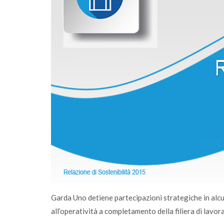
rimento
Sono online gli ecocalendari 2026: scaricali
agese
fai la differenza, ogni giorno
Garda Uno detiene partecipazioni strategiche in alcune
all’operatività a completamento della filiera di lavora