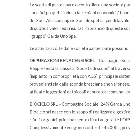
La scelta di partecipare o controllare una società pa
specifici progetti industriali e piani economici / fin
dei Soci. Alla compagine Sociale spetta quindi la valut
di quote. I valori ed i risultati di bilancio di queste 
“gruppo” Garda Uno Spa.
Le attività svolte dalle società partecipate possono 
DEPURAZIONI BENACENSI SCRL
– Compagine Soci
Rappresenta la classica “Società di scopo” attravers
(impianto in comproprietà con AGS), principale sistem
provenienti sia dalla sponda bresciana che veronese
affidate le gestioni dei piccoli depuratori comunali p
BIOCICLO SRL
– Compagine Sociale: 24% Garda Uno
Biociclo srl nasce con lo scopo di realizzare e gesti
rifiuti organici, principalmente rifiuti vegetali e FORS
Complessivamente vengono conferite 45.000 t, preva