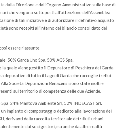
rte dalla Direzione e dall’Organo Amministrativo sulla base di
anziari che vengono sottoposti all’attenzione dell’Assemblea
azione di tali iniziative e di autorizzare il definitivo acquisto
società sono recepiti all’interno del bilancio consolidato del
così essere riassunte:
ale: 50% Garda Uno Spa, 50% AGS Spa.
o la quale viene gestito il Depuratore di Peschiera del Garda
a depurativo di tutto il Lago di Garda che raccoglie i reflui
. Alla Società Depurazioni Benacensi sono state inoltre
resenti sul territorio di competenza delle due Aziende.
 Spa, 24% Mantova Ambiente Srl, 52% INDECAST Srl.
re un impianto di compostaggio dedicato alla lavorazione dei
U, derivanti dalla raccolta territoriale dei rifiuti urbani.
lentemente dai soci gestori, ma anche da altre realtà