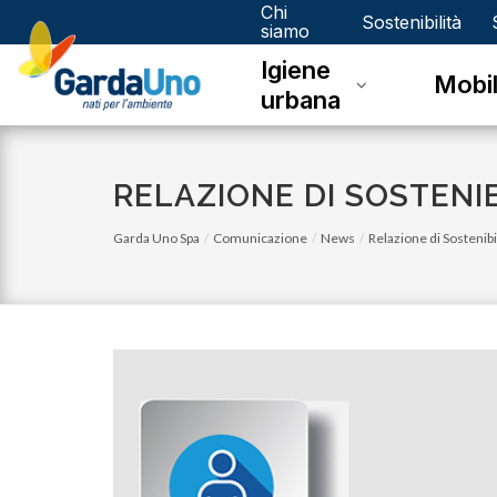
Chi
Gardauno
Sostenibilità
siamo
Igiene
Spa
Mobil
urbana
RELAZIONE DI SOSTENIB
Garda Uno Spa
Comunicazione
News
Relazione di Sostenibi
lunedì 05 gennaio 2026