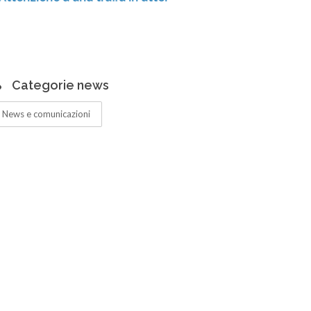
Centro di
ampliati 
Categorie news
News e comunicazioni