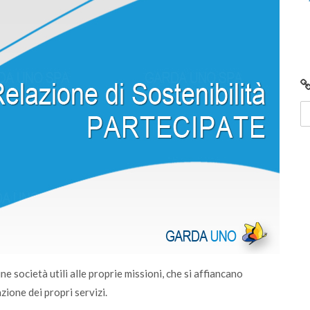
 e
Centro di Raccolta di Desenzano - via Giotto:
chiusura per lavori
 società utili alle proprie missioni, che si affiancano
zione dei propri servizi.