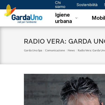
Chi
Gardauno
Sostenibilità
siamo
Igiene
Spa
Mobil
urbana
RADIO VERA: GARDA UNO
Garda Uno Spa
Comunicazione
News
Radio Vera: Garda Uno 
lunedì 03 luglio 2023