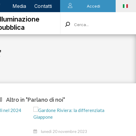
n
Media
Contatti
Accedi
Illuminazione
pubblica
’
Altro in "Parlano di noi"
martedì
lunedì 20 novembre 2023
Stiamo a