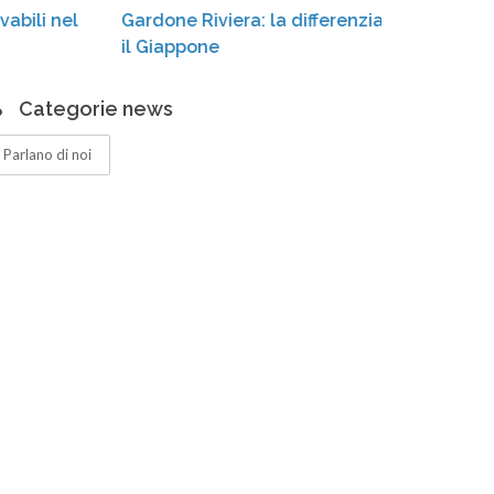
ardone Riviera: la differenziata «conquista»
cassonet
l Giappone
Categorie news
Parlano di noi