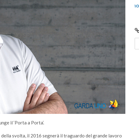
o
Video: Comunità Energetiche Rinnovabili nel
G
2024 sul Lago di Garda
i
nge il ‘Porta a Porta’.
o della svolta, il 2016 segnerà il traguardo del grande lavoro