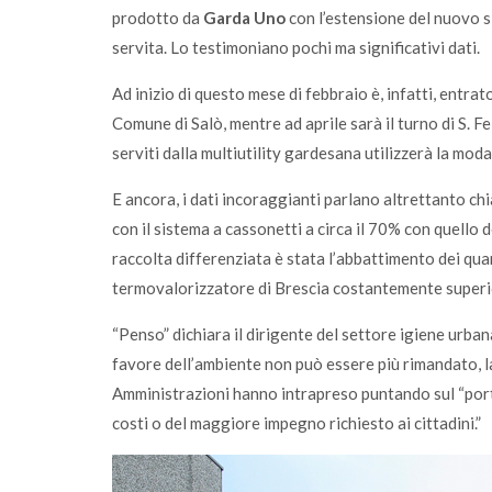
prodotto da
Garda Uno
con l’estensione del nuovo s
servita. Lo testimoniano pochi ma significativi dati.
Ad inizio di questo mese di febbraio è, infatti, entrato
Comune di Salò, mentre ad aprile sarà il turno di S. Fe
serviti dalla multiutility gardesana utilizzerà la moda
E ancora, i dati incoraggianti parlano altrettanto ch
con il sistema a cassonetti a circa il 70% con quello 
raccolta differenziata è stata l’abbattimento dei quant
termovalorizzatore di Brescia costantemente superior
“Penso” dichiara il dirigente del settore igiene urban
favore dell’ambiente non può essere più rimandato, la 
Amministrazioni hanno intrapreso puntando sul “port
costi o del maggiore impegno richiesto ai cittadini.”