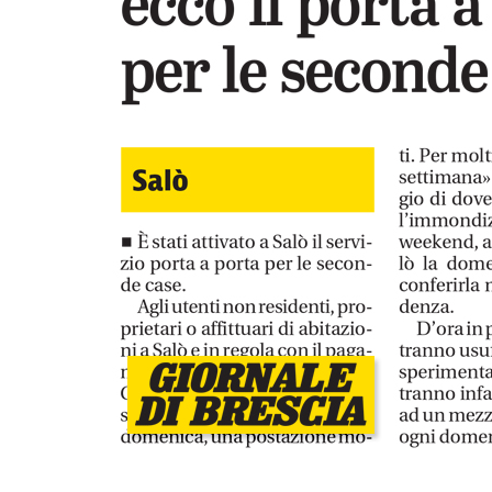
i comunità
A Salò la quota di differenziata ha raggi
una media del 77%