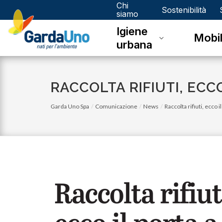
Chi
Gardauno
Sostenibilità
siamo
Igiene
Spa
Mobil
urbana
RACCOLTA RIFIUTI, ECC
Garda Uno Spa
Comunicazione
News
Raccolta rifiuti, ecco 
lunedì 03 luglio 2023