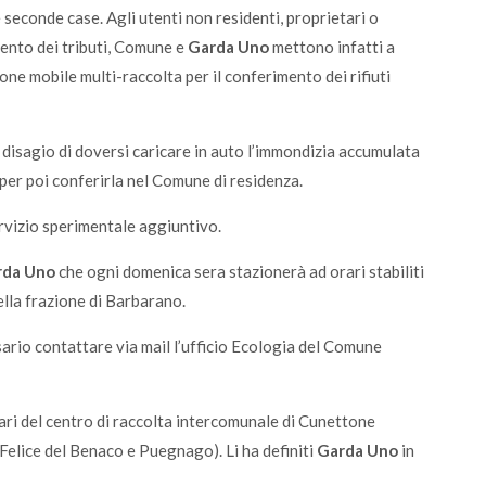
e seconde case. Agli utenti non residenti, proprietari o
amento dei tributi, Comune e
Garda Uno
mettono infatti a
one mobile multi-raccolta per il conferimento dei rifiuti
il disagio di doversi caricare in auto l’immondizia accumulata
er poi conferirla nel Comune di residenza.
ervizio sperimentale aggiuntivo.
rda Uno
che ogni domenica sera stazionerà ad orari stabiliti
ella frazione di Barbarano.
ario contattare via mail l’ufficio Ecologia del Comune
ari del centro di raccolta intercomunale di Cunettone
an Felice del Benaco e Puegnago). Li ha definiti
Garda Uno
in