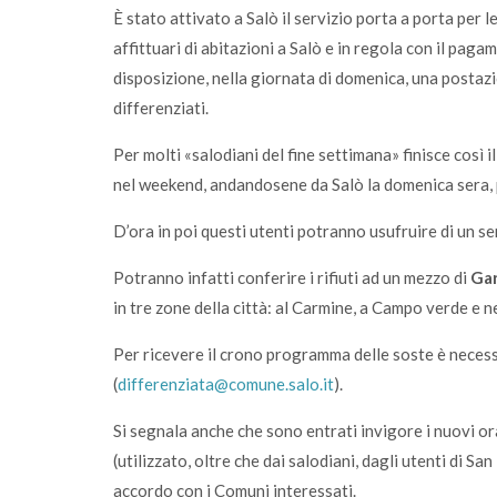
È stato attivato a Salò il servizio porta a porta per l
affittuari di abitazioni a Salò e in regola con il pag
disposizione, nella giornata di domenica, una postazi
differenziati.
Per molti «salodiani del fine settimana» finisce così 
nel weekend, andandosene da Salò la domenica sera, p
D’ora in poi questi utenti potranno usufruire di un s
Potranno infatti conferire i rifiuti ad un mezzo di
Ga
in tre zone della città: al Carmine, a Campo verde e n
Per ricevere il crono programma delle soste è necess
(
differenziata@comune.salo.it
).
Si segnala anche che sono entrati invigore i nuovi or
(utilizzato, oltre che dai salodiani, dagli utenti di S
accordo con i Comuni interessati.