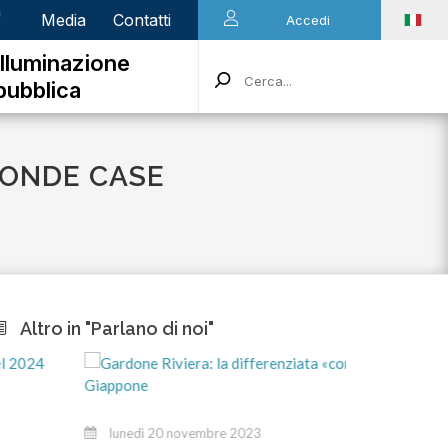
n
Media
Contatti
Accedi
Illuminazione
pubblica
ECONDE CASE
Altro in "Parlano di noi"
mart
lunedì 20 novembre 2023
Stiamo