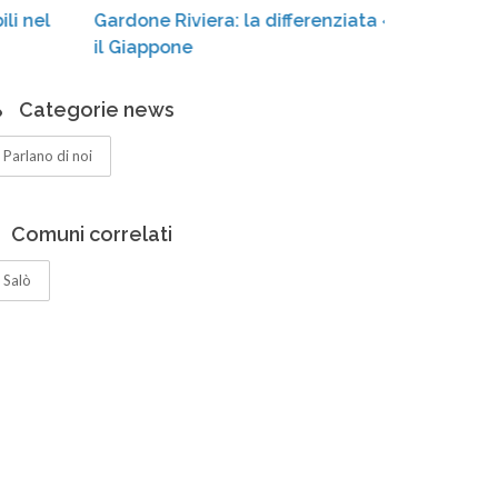
Gardone Riviera: la differenziata «conquista»
casson
il Giappone
Categorie news
Parlano di noi
Comuni correlati
Salò