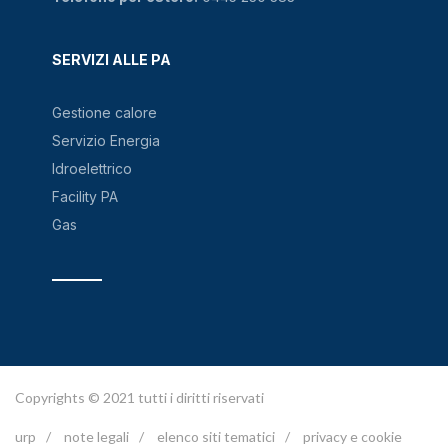
SERVIZI ALLE PA
Gestione calore
Servizio Energia
Idroelettrico
Facility PA
Gas
Copyrights © 2021 tutti i diritti riservati
urp
/
note legali
/
elenco siti tematici
/
privacy e cookie