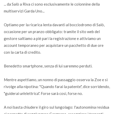
... da Salò a Riva ci sono esclusivamente le colonnine della
multiservizi Garda Uno...
Optiamo per la ricarica lenta davanti al bocciodromo di Salò,
occasione per un pranzo obbligato: tramite il sito web del
gestore saltiamo a piè pari la registrazione e attiviamo un
account temporaneo per acquistare un pacchetto di due ore
con la carta di credito.
Benedetto smartphone, senza di lui saremmo perduti.
Mentre aspettiamo, un nonno di passaggio osserva la Zoe e si
rivolge alla nipotina: "Quando farai la patente", dice sorridendo,
"guiderai un'elettrica". Forse sarà così, forse no.
A noi basta chiudere il giro sul lungolago: l'autonomina residua
ci permette di raggiungere Gargnano, assaggiare i tornanti