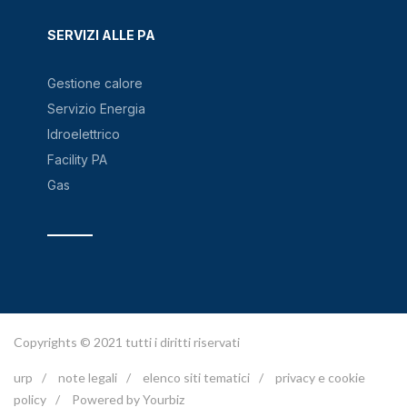
SERVIZI ALLE PA
Gestione calore
Servizio Energia
Idroelettrico
Facility PA
Gas
Copyrights © 2021 tutti i diritti riservati
urp
/
note legali
/
elenco siti tematici
/
privacy e cookie
policy
/
Powered by Yourbiz