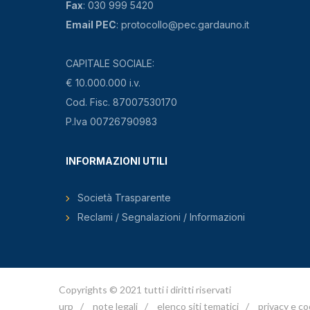
Fax
: 030 999 5420
Email PEC
: protocollo@pec.gardauno.it
CAPITALE SOCIALE:
€ 10.000.000 i.v.
Cod. Fisc. 87007530170
P.Iva 00726790983
INFORMAZIONI UTILI
Società Trasparente
Reclami / Segnalazioni / Informazioni
Copyrights © 2021 tutti i diritti riservati
urp
/
note legali
/
elenco siti tematici
/
privacy e co