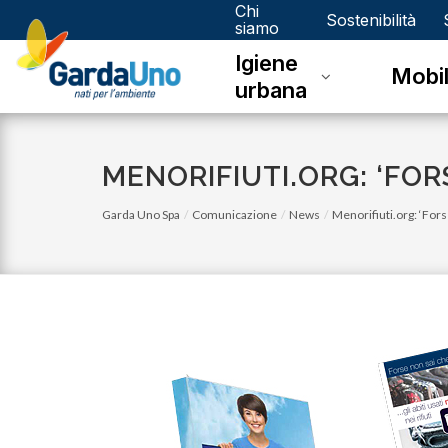
Chi
Gardauno
Sostenibilità
siamo
Igiene
Spa
Mobil
urbana
MENORIFIUTI.ORG: ‘FORS
Garda Uno Spa
Comunicazione
News
Menorifiuti.org: ‘Fors
lunedì 05 gennaio 2026