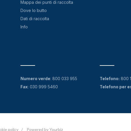
Mappa dei punti di raccolta
Dove lo butto
Dati di raccolta
Info
Numero verde
:
800 033 955
Telefono:
800 
Fax
: 030 999 5460
Telefono per e
okie policy
/
Powered by Yourbiz