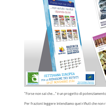
ferimento
Sono online gli ecocalendari 2026: scarica
lvagese
fai la differenza, ogni giorno
“Forse non sai che…” è un progetto di potenziamento 
Per frazioni leggere intendiamo quei rifiuti che non 