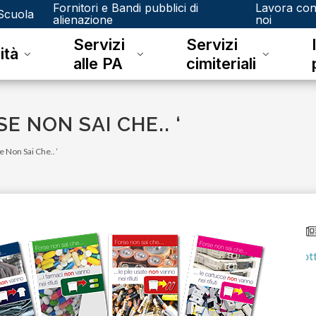
Fornitori e Bandi pubblici di
Lavora co
Scuola
alienazione
noi
Servizi
Servizi
ità
alle PA
cimiteriali
E NON SAI CHE.. ‘
e Non Sai Che.. ‘
lunedì 08 giugno 2026