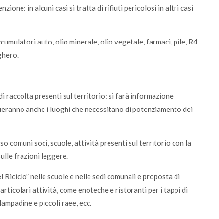
one: in alcuni casi si tratta di rifiuti pericolosi in altri casi
accumulatori auto, olio minerale, olio vegetale, farmaci, pile, R4
ghero.
di raccolta presenti sul territorio: si farà informazione
dueranno anche i luoghi che necessitano di potenziamento dei
o comuni soci, scuole, attività presenti sul territorio con la
sulle frazioni leggere.
 Riciclo” nelle scuole e nelle sedi comunali e proposta di
particolari attività, come enoteche e ristoranti per i tappi di
lampadine e piccoli raee, ecc.