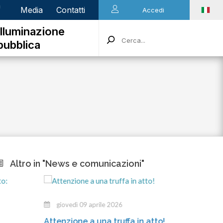
n
Media
Contatti
Accedi
Illuminazione
pubblica
Altro in "News e comunicazioni"
giovedì 09 aprile 2026
merc
Attenzione a una truffa in atto!