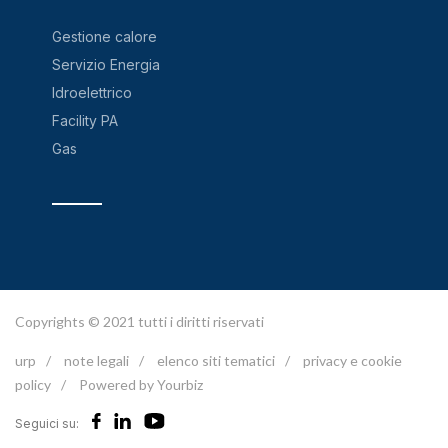
Gestione calore
Servizio Energia
Idroelettrico
Facility PA
Gas
Copyrights © 2021 tutti i diritti riservati
urp
/
note legali
/
elenco siti tematici
/
privacy e cookie
policy
/
Powered by Yourbiz
Seguici su: