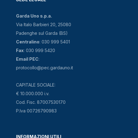
Garda Uno s.p.a.
Via Italo Barbieri 20, 25080
Padenghe sul Garda (BS)
Centralino
: 030 999 5401
Fax
: 030 999 5420
Email PEC
:
protocollo@pec.gardauno.it
CAPITALE SOCIALE:
€ 10.000.000 i.v.
Cod. Fisc. 87007530170
P.Iva 00726790983
INFORMAZIONI UTILI