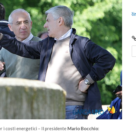
lunedì 15 gennaio 2024
unto
Video: Comunità Energetiche Rinnovabili nel
2024 sul Lago di Garda
 i costi energetici – Il presidente
Mario Bocchio
: