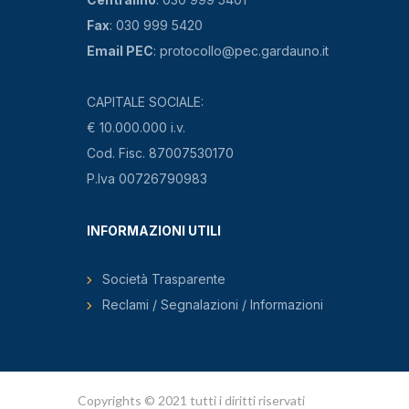
Fax
: 030 999 5420
Email PEC
: protocollo@pec.gardauno.it
CAPITALE SOCIALE:
€ 10.000.000 i.v.
Cod. Fisc. 87007530170
P.Iva 00726790983
INFORMAZIONI UTILI
Società Trasparente
Reclami / Segnalazioni / Informazioni
Copyrights © 2021 tutti i diritti riservati