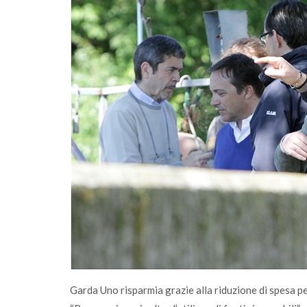
lunedì 03 luglio 2023
i comunità
A Salò la quota di differenziata ha raggi
una media del 77%
Garda Uno risparmia grazie alla riduzione di spesa per