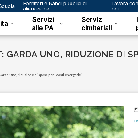
Fornitori e Bandi pubblici di
Lavora co
Scuola
alienazione
noi
Servizi
Servizi
ità
alle PA
cimiteriali
 GARDA UNO, RIDUZIONE DI SP
Garda Uno, riduzione di spesa per i costi energetici