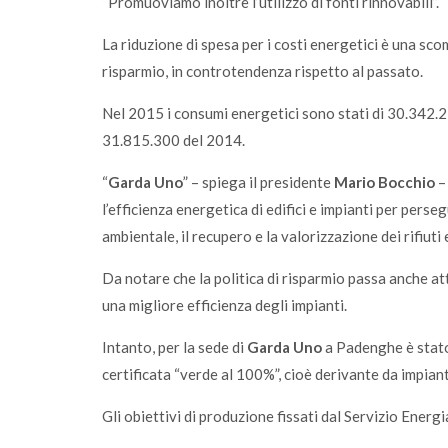
“Promuoviamo inoltre l’utilizzo di fonti rinnovabili”.
La riduzione di spesa per i costi energetici è una s
risparmio, in controtendenza rispetto al passato.
Nel 2015 i consumi energetici sono stati di 30.342.
31.815.300 del 2014.
“
Garda Uno
” – spiega il presidente
Mario Bocchio
– 
l’efficienza energetica di edifici e impianti per perseg
ambientale, il recupero e la valorizzazione dei rifiuti 
Da notare che la politica di risparmio passa anche at
una migliore efficienza degli impianti.
Intanto, per la sede di
Garda Uno
a Padenghe è stato 
certificata “verde al 100%”, cioè derivante da impianti
Gli obiettivi di produzione fissati dal Servizio Energi