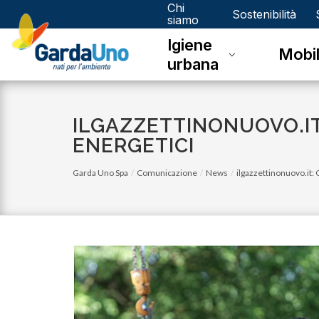
Chi
Gardauno
Sostenibilità
siamo
Igiene
Spa
Mobil
urbana
ILGAZZETTINONUOVO.IT:
ENERGETICI
Garda Uno Spa
Comunicazione
News
ilgazzettinonuovo.it: 