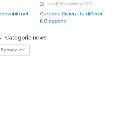
lunedì 20 novembre 2023
Stiamo
Gardone Riviera: la differenziata «conquista»
casson
il Giappone
Categorie news
Parlano di noi