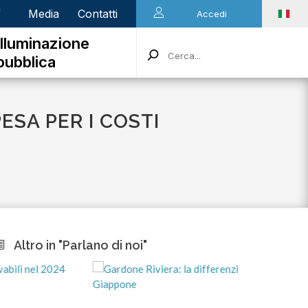
n
Media
Contatti
Accedi
Illuminazione
pubblica
ESA PER I COSTI
Altro in "Parlano di noi"
mart