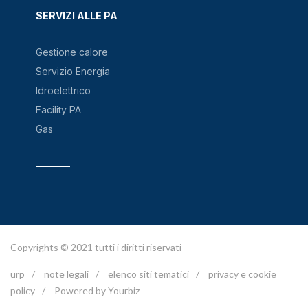
SERVIZI ALLE PA
Gestione calore
Servizio Energia
Idroelettrico
Facility PA
Gas
Copyrights © 2021 tutti i diritti riservati
urp
/
note legali
/
elenco siti tematici
/
privacy e cookie
policy
/
Powered by Yourbiz