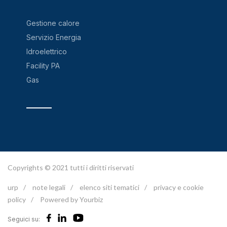
Gestione calore
Servizio Energia
Idroelettrico
Facility PA
Gas
Copyrights © 2021 tutti i diritti riservati
urp
/
note legali
/
elenco siti tematici
/
privacy e cookie
policy
/
Powered by Yourbiz
Seguici su: