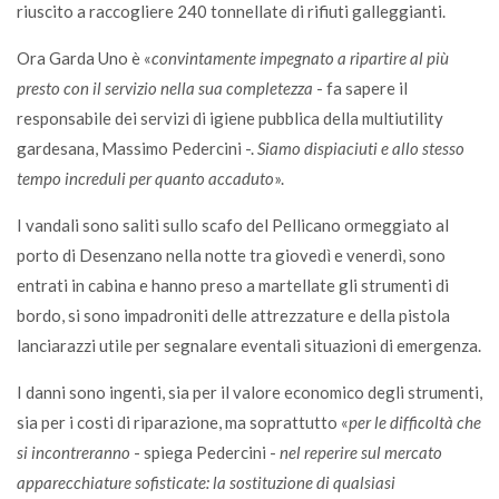
riuscito a raccogliere 240 tonnellate di rifiuti galleggianti.
Ora Garda Uno è «
convintamente impegnato a ripartire al più
presto con il servizio nella sua completezza
- fa sapere il
responsabile dei servizi di igiene pubblica della multiutility
gardesana, Massimo Pedercini -.
Siamo dispiaciuti e allo stesso
tempo increduli per quanto accaduto
».
I vandali sono saliti sullo scafo del Pellicano ormeggiato al
porto di Desenzano nella notte tra giovedì e venerdì, sono
entrati in cabina e hanno preso a martellate gli strumenti di
bordo, si sono impadroniti delle attrezzature e della pistola
lanciarazzi utile per segnalare eventali situazioni di emergenza.
I danni sono ingenti, sia per il valore economico degli strumenti,
sia per i costi di riparazione, ma soprattutto «
per le difficoltà che
si incontreranno
- spiega Pedercini -
nel reperire sul mercato
apparecchiature sofisticate: la sostituzione di qualsiasi