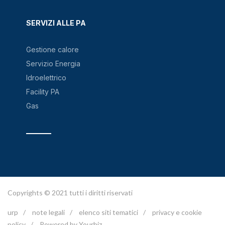
SERVIZI ALLE PA
Gestione calore
Servizio Energia
Idroelettrico
Facility PA
Gas
Copyrights © 2021 tutti i diritti riservati
urp
/
note legali
/
elenco siti tematici
/
privacy e cookie
policy
/
Powered by Yourbiz