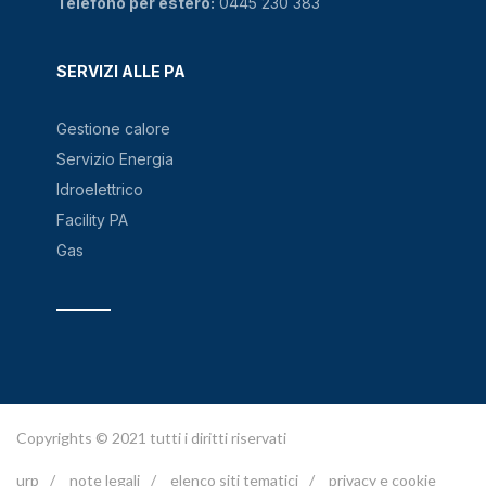
Telefono per estero:
0445 230 383
SERVIZI ALLE PA
Gestione calore
Servizio Energia
Idroelettrico
Facility PA
Gas
Copyrights © 2021 tutti i diritti riservati
urp
/
note legali
/
elenco siti tematici
/
privacy e cookie