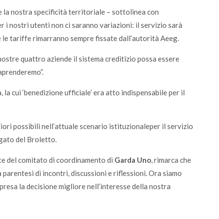
a nostra specificità territoriale – sottolinea con
r i nostri utenti non ci saranno variazioni: il servizio sarà
le tariffe rimarranno sempre fissate dall’autorità Aeeg.
nostre quattro aziende il sistema creditizio possa essere
raprenderemo”.
la cui ‘benedizione ufficiale’ era atto indispensabile per il
ori possibili nell’attuale scenario istituzionaleper il servizio
gato del Broletto.
e del comitato di coordinamento di
Garda Uno
, rimarca che
parentesi di incontri, discussioni e riflessioni. Ora siamo
presa la decisione migliore nell’interesse della nostra