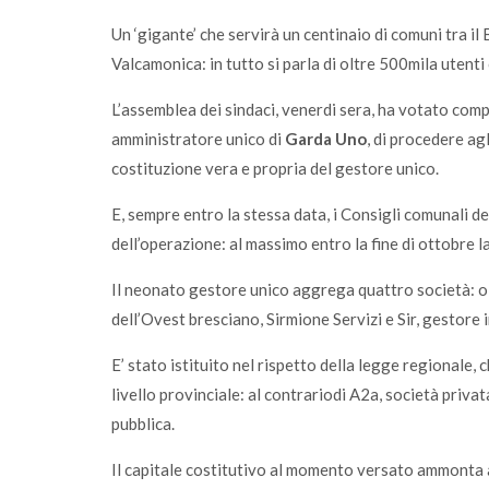
Un ‘gigante’ che servirà un centinaio di comuni tra il
Valcamonica: in tutto si parla di oltre 500mila utenti 
L’assemblea dei sindaci, venerdi sera, ha votato com
amministratore unico di
Garda Uno
, di procedere ag
costituzione vera e propria del gestore unico.
E, sempre entro la stessa data, i Consigli comunali d
dell’operazione: al massimo entro la fine di ottobre 
Il neonato gestore unico aggrega quattro società: o
dell’Ovest bresciano, Sirmione Servizi e Sir, gestore 
E’ stato istituito nel rispetto della legge regionale, 
livello provinciale: al contrariodi A2a, società priv
pubblica.
Il capitale costitutivo al momento versato ammonta a