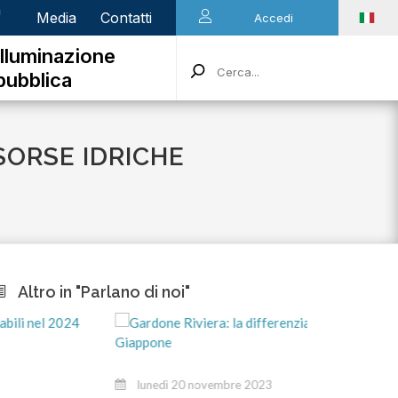
n
Media
Contatti
Accedi
Illuminazione
pubblica
SORSE IDRICHE
Altro in "Parlano di noi"
mar
lunedì 20 novembre 2023
Stiam