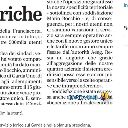
iunto
Video: Comunità Energetiche Rinnovabili nel
2024 sul Lago di Garda
0mila utenti.
vizio idrico sul Garda e nella pianura bresciana.