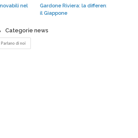
Gardone Riviera: la differenziata «conquista»
casso
il Giappone
Categorie news
Parlano di noi