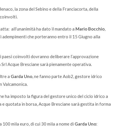
 Benaco, la zona del Sebino e della Franciacorta, della
coinvolti.
patta: all’unanimità ha dato il mandato a
Mario Bocchio
,
li adempimenti che porteranno entro il 15 Giugno alla
ei paesi coinvolti dovranno deliberare l’approvazione
la Srl Acque Bresciane sarà pienamente operativa.
ltre a
Garda Uno
, ne fanno parte Aob2, gestore idrico
in Valcamonica.
che ha imposto la figura del gestore unico del ciclo idrico a
ata e quotata in borsa, Acque Bresciane sarà gestita in forma
 100 mila euro, di cui 30 mila a nome di
Garda Uno
: