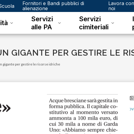
Fornitori e Bandi pubblici di
Lavora co
Scuola
alienazione
noi
Servizi
Servizi
ità
alle PA
cimiteriali
UN GIGANTE PER GESTIRE LE RI
n gigante per gestire le risorse idriche
lunedì 15 gennaio 2024