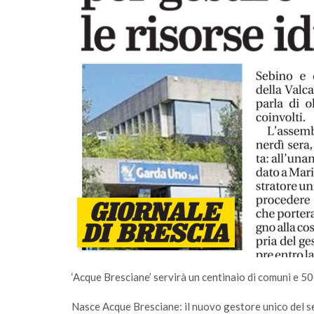
di comunità
A Salò la quota di differenziata ha ragg
una media del 77%
‘Acque Bresciane’ servirà un centinaio di comuni e 50
Nasce Acque Bresciane: il nuovo gestore unico del ser