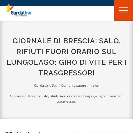
Gardauno
Spa
GIORNALE DI BRESCIA: SALÒ,
RIFIUTI FUORI ORARIO SUL
LUNGOLAGO: GIRO DI VITE PER I
TRASGRESSORI
Garda Uno Spa
Comunicazione
News
Giornale di Brescia: Salò, rifiuti fuori orario sul lungolago: giro di vite per i
trasgressori