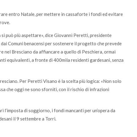
are entro Natale, per mettere in cassaforte i fondi ed evitare
trove.
 si può più aspettare», dice Giovanni Peretti, presidente
a dai Comuni benacensi per sostenere il progetto che prevede
e nel Bresciano da affiancare a quello di Peschiera, ormai
ti equivalenti, a fronte di 400mila residenti gardesani, senza
resciano. Per Peretti Visano è la scelta più logica: «Non solo
sa che oggi ne sono sforniti, con il rischio di infrazioni
ari l’imposta di soggiorno, i fondi mancanti per un’opera da
esani il 9 settembre a Torri.