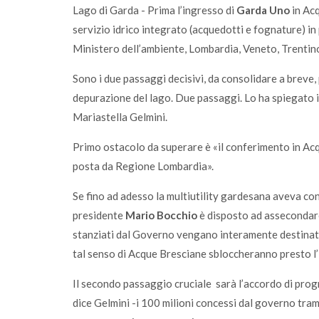
Lago di Garda - Prima l’ingresso di
Garda Uno
in Acq
servizio idrico integrato (acquedotti e fognature) in
Ministero dell’ambiente, Lombardia, Veneto, Trentin
Sono i due passaggi decisivi, da consolidare a breve
depurazione del lago. Due passaggi. Lo ha spiegato i
Mariastella Gelmini.
Primo ostacolo da superare è «il conferimento in Ac
posta da Regione Lombardia».
Se fino ad adesso la multiutility gardesana aveva cong
presidente
Mario Bocchio
è disposto ad assecondarel
stanziati dal Governo vengano interamente destinati
tal senso di Acque Bresciane sbloccheranno presto l
Il secondo passaggio cruciale sarà l’accordo di progr
dice Gelmini -i 100 milioni concessi dal governo trami