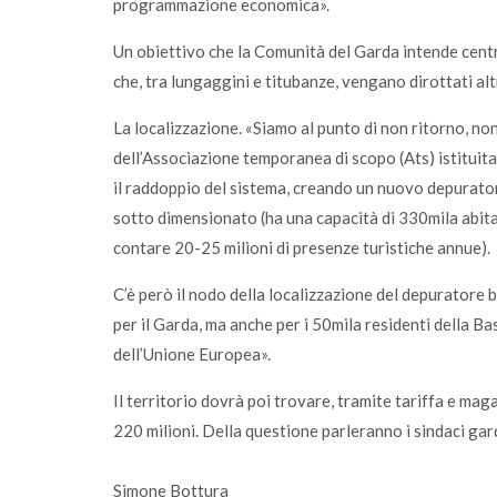
programmazione economica».
Un obiettivo che la Comunità del Garda intende centr
che, tra lungaggini e titubanze, vengano dirottati al
La localizzazione. «Siamo al punto di non ritorno, non
dell’Associazione temporanea di scopo (Ats) istituit
il raddoppio del sistema, creando un nuovo depurator
sotto dimensionato (ha una capacità di 330mila abitan
contare 20-25 milioni di presenze turistiche annue).
C’è però il nodo della localizzazione del depuratore b
per il Garda, ma anche per i 50mila residenti della Bas
dell’Unione Europea».
Il territorio dovrà poi trovare, tramite tariffa e mag
220 milioni. Della questione parleranno i sindaci gard
Simone Bottura