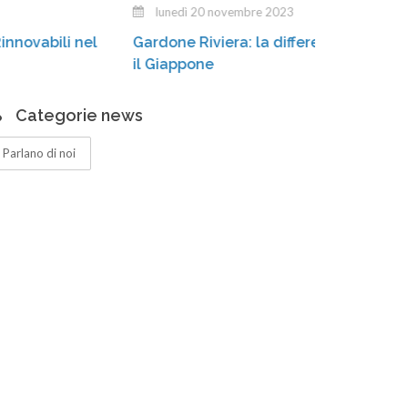
lunedì 20 novembre 2023
Stia
Gardone Riviera: la differenziata «conquista»
cass
il Giappone
Categorie news
Parlano di noi