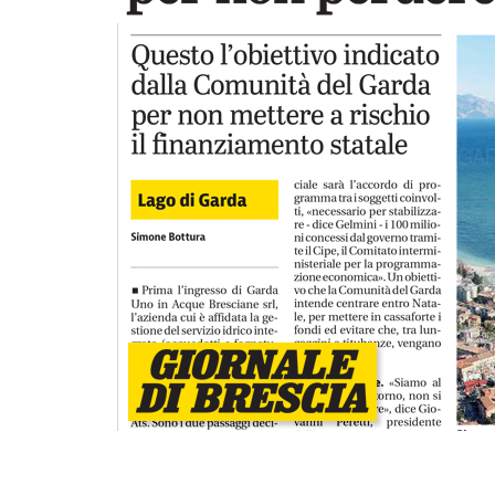
lunedì 03 luglio 2023
di comunità
A Salò la quota di differenziata ha ragg
una media del 77%