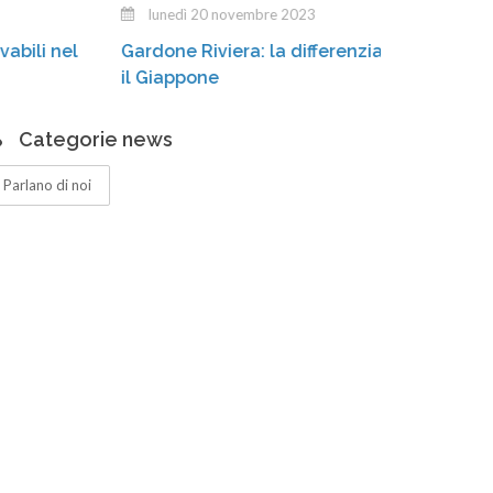
lunedì 20 novembre 2023
Stiamo
Gardone Riviera: la differenziata «conquista»
casson
il Giappone
Categorie news
Parlano di noi