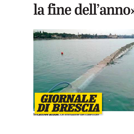
lunedì 03 luglio 2023
 comunità
A Salò la quota di differenziata ha raggiu
una media del 77%