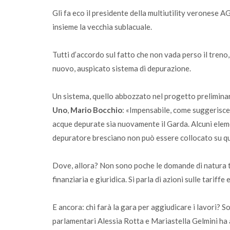
Gli fa eco il presidente della multiutility veronese 
insieme la vecchia sublacuale.
Tutti d’accordo sul fatto che non vada perso il treno, 
nuovo, auspicato sistema di depurazione.
Un sistema, quello abbozzato nel progetto preliminare
Uno
,
Mario Bocchio
: «Impensabile, come suggerisce 
acque depurate sia nuovamente il Garda. Alcuni eleme
depuratore bresciano non può essere collocato su qu
Dove, allora? Non sono poche le domande di natura t
finanziaria e giuridica. Si parla di azioni sulle tariff
E ancora: chi farà la gara per aggiudicare i lavori? 
parlamentari Alessia Rotta e Mariastella Gelmini ha a