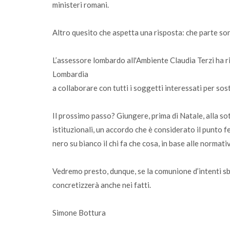
ministeri romani.
Altro quesito che aspetta una risposta: che parte so
L’assessore lombardo all'Ambiente Claudia Terzi ha ri
Lombardia
a collaborare con tutti i soggetti interessati per s
Il prossimo passo? Giungere, prima di Natale, alla sot
istituzionali, un accordo che è considerato il punto 
nero su bianco il chi fa che cosa, in base alle normat
Vedremo presto, dunque, se la comunione d’intenti sban
concretizzerà anche nei fatti.
Simone Bottura