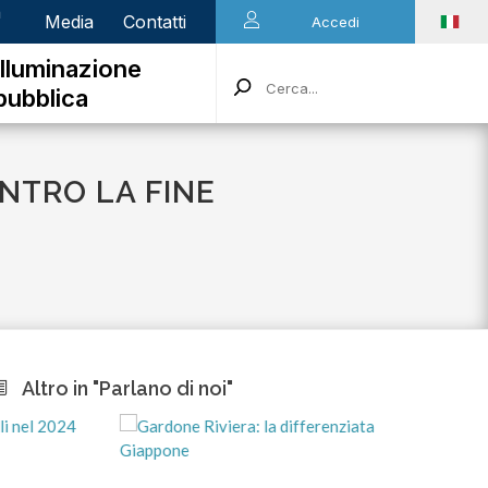
n
Media
Contatti
Accedi
Illuminazione
pubblica
ENTRO LA FINE
Altro in "Parlano di noi"
mart