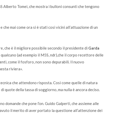
AGS Alberto Tomei, che mostra i bulloni consunti che tengono
e che mai come ora si è stati così vicini all’attuazione di un
, che è il migliore possibile secondo il presidente di
Garda
qualcuno (ad esempio il M5S, ndr),che il corpo recettore delle
nti, come il fosforo, non sono depurabili. Il nuovo
esta riviera».
ecnica che attendono risposta. Così come quelle di natura
e e di quote della tassa di soggiorno, ma nulla è ancora deciso.
Sono domande che pone l’on. Guido Galperti, che assieme alle
vuto il merito di aver portato la questione all’attenzione dei