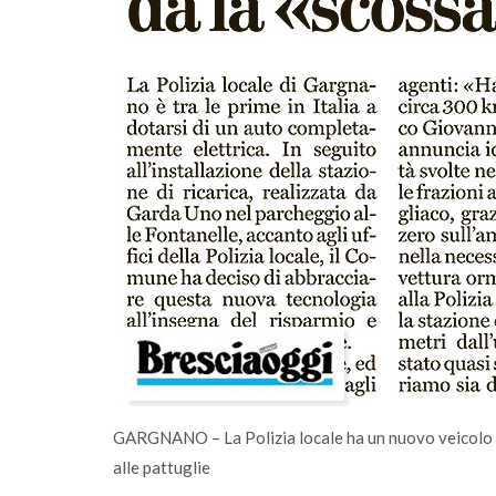
a di comunità
A Salò la quota di differenziata ha ra
una media del 77%
GARGNANO – La Polizia locale ha un nuovo veicolo a «
alle pattuglie