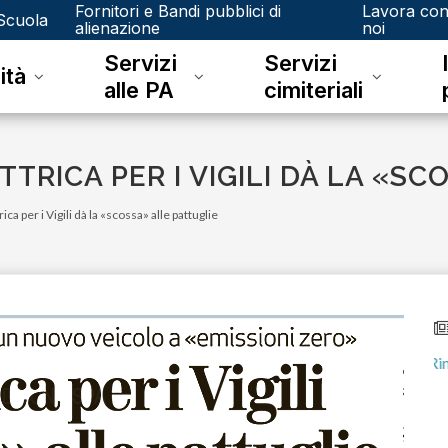
Fornitori e Bandi pubblici di
Lavora co
Scuola
alienazione
noi
Servizi
Servizi
ità
alle PA
cimiteriali
TRICA PER I VIGILI DÀ LA «S
ica per i Vigili dà la «scossa» alle pattuglie
lunedì 15 gennaio 2024