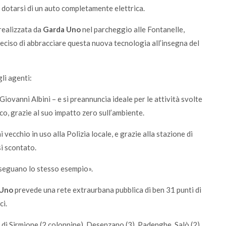
 a dotarsi di un auto completamente elettrica.
 realizzata da
Garda Uno
nel parcheggio alle Fontanelle,
 deciso di abbracciare questa nuova tecnologia all’insegna del
li agenti:
iovanni Albini – e si preannuncia ideale per le attività svolte
aco, grazie al suo impatto zero sull’ambiente.
vecchio in uso alla Polizia locale, e grazie alla stazione di
si scontato.
 seguano lo stesso esempio».
 Uno
prevede una rete extraurbana pubblica di ben 31 punti di
ci.
di Sirmione (2 colonnine), Desenzano (3), Padenghe, Salò (2),