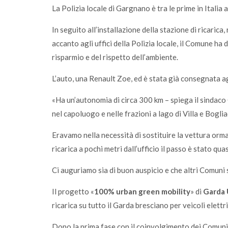
La Polizia locale di Gargnano è tra le prime in Italia
In seguito all’installazione della stazione di ricarica,
accanto agli uffici della Polizia locale, il Comune ha
risparmio e del rispetto dell’ambiente.
L’auto, una Renault Zoe, ed è stata già consegnata ag
«Ha un’autonomia di circa 300 km – spiega il sindaco G
nel capoluogo e nelle frazioni a lago di Villa e Bogli
Eravamo nella necessità di sostituire la vettura ormai 
ricarica a pochi metri dall’ufficio il passo è stato qua
Ci auguriamo sia di buon auspicio e che altri Comuni
Il progetto «
100% urban green mobility
» di
Garda
ricarica su tutto il Garda bresciano per veicoli elettri
Dopo la prima fase con il coinvolgimento dei Comuni 