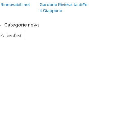
Gardone Riviera: la differenziata «conquista»
cas
il Giappone
Categorie news
Parlano di noi