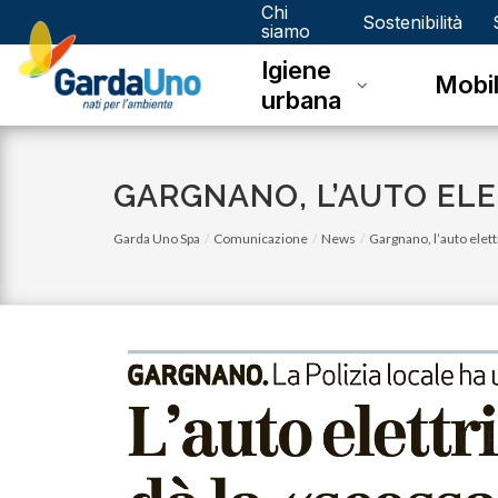
Chi
Gardauno
Sostenibilità
siamo
Igiene
Spa
Mobil
urbana
GARGNANO, L’AUTO ELET
Garda Uno Spa
Comunicazione
News
Gargnano, l’auto elettr
lunedì 03 luglio 2023