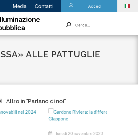
n
Media
Contatti
Accedi
Illuminazione
pubblica
COSSA» ALLE PATTUGLIE
Altro in "Parlano di noi"
m
lunedì 20 novembre 2023
Sti