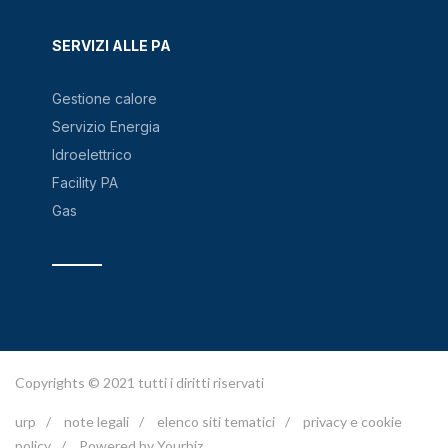
SERVIZI ALLE PA
Gestione calore
Servizio Energia
Idroelettrico
Facility PA
Gas
Copyrights © 2021 tutti i diritti riservati
urp
/
note legali
/
elenco siti tematici
/
privacy e cookie
policy
/
Powered by Yourbiz