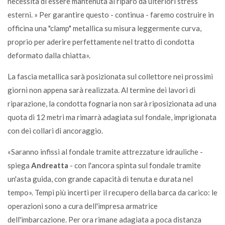
necessita di essere mantenuta al riparo da ulteriori stress
esterni. » Per garantire questo - continua - faremo costruire in
officina una "clamp" metallica su misura leggermente curva,
proprio per aderire perfettamente nel tratto di condotta
deformato dalla chiatta».
La fascia metallica sarà posizionata sul collettore nei prossimi
giorni non appena sarà realizzata. Al termine dei lavori di
riparazione, la condotta fognaria non sarà riposizionata ad una
quota di 12 metri ma rimarrà adagiata sul fondale, imprigionata
con dei collari di ancoraggio.
«Saranno infissi al fondale tramite attrezzature idrauliche -
spiega
Andreatta
- con l'ancora spinta sul fondale tramite
un'asta guida, con grande capacità di tenuta e durata nel
tempo». Tempi più incerti per il recupero della barca da carico: le
operazioni sono a cura dell'impresa armatrice
dell'imbarcazione. Per ora rimane adagiata a poca distanza