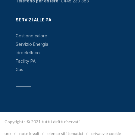
Telefono per estero:
0445 230 383
SERVIZI ALLE PA
Gestione calore
Servizio Energia
Idroelettrico
Facility PA
Gas
Copyrights © 2021 tutti i diritti riservati
urp
/
note legali
/
elenco siti tematici
/
privacy e cookie