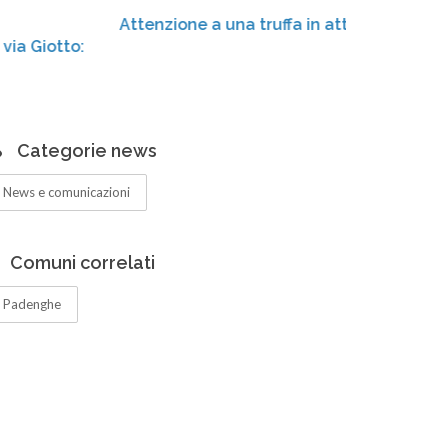
mer
Attenzione a una truffa in atto!
Centr
ampli
Categorie news
News e comunicazioni
Comuni correlati
Padenghe