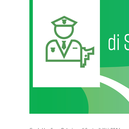
lunedì 05 gennaio 2026
onferimento
Sono online gli ecocalendari 2026: scaric
alvagese
fai la differenza, ogni giorno