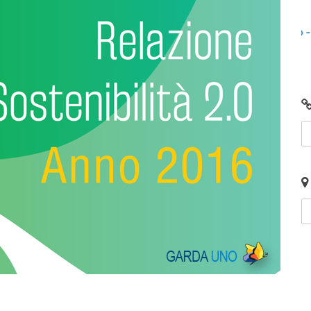
lunedì 08 giugno 2026
ali e
Centro di Raccolta di Desenzano - via Giotto:
chiusura per lavori